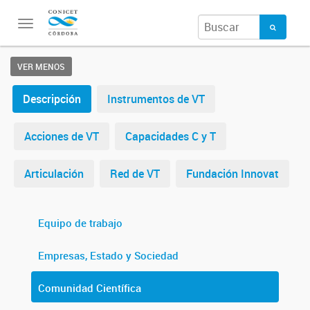
Toggle
navigation
VER MENOS
Descripción
Instrumentos de VT
Acciones de VT
Capacidades C y T
Articulación
Red de VT
Fundación Innovat
Equipo de trabajo
Empresas, Estado y Sociedad
Comunidad Científica