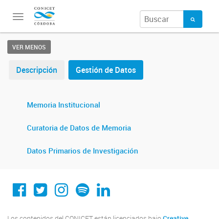
Toggle
navigation
VER MENOS
Descripción
Gestión de Datos
Memoria Institucional
Curatoria de Datos de Memoria
Datos Primarios de Investigación
Conicet Cordoba
@conicetcordoba
@conicetcordoba
Spotify
Linkedin
Los contenidos del CONICET están licenciados bajo
Creative