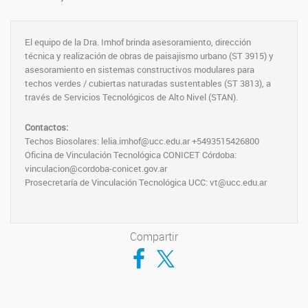
El equipo de la Dra. Imhof brinda asesoramiento, dirección
técnica y realización de obras de paisajismo urbano (ST 3915) y
asesoramiento en sistemas constructivos modulares para
techos verdes / cubiertas naturadas sustentables (ST 3813), a
través de Servicios Tecnológicos de Alto Nivel (STAN).
Contactos:
Techos Biosolares: lelia.imhof@ucc.edu.ar +5493515426800
Oficina de Vinculación Tecnológica CONICET Córdoba:
vinculacion@cordoba-conicet.gov.ar
Prosecretaría de Vinculación Tecnológica UCC: vt@ucc.edu.ar
Compartir
Compartir en Facebook
Compartir en Twitter