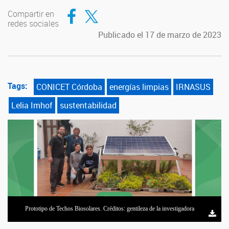
Compartir en Facebook
Compartir en Twitter
Compartir en
redes sociales
Publicado el 17 de marzo de 2023
Tags:
CONICET Córdoba
energías limpias
IRNASUS
Lelia Imhof
sustentabilidad
Prototipo de Techos Biosolares. Créditos: gentileza de la investigadora