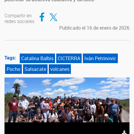
Compartir en Facebook
Compartir en Twitter
Compartir en
redes sociales
Publicado el 16 de enero de 2026
Tags:
Catalina Balbis
CICTERRA
Iván Petrinovic
Pocho
Salsacate
volcanes