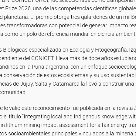
net Prize 2026, una de las competencias científicas globa
d planetaria. El premio otorga tres galardones de un mill
es transformadoras con potencial de generar impacto real
a como un polo de referencia mundial en ciencia ambienta
 Biológicas especializada en Ecología y Fitogeografía, Iz
pendiente del CONICET. Lleva más de doce años estudiand
andinos en la Puna argentina, con un enfoque socioecoló
la conservación de estos ecosistemas y su uso sustentabl
cias de Jujuy, Salta y Catamarca la llevó a construir una
y comunidad.
e le valió este reconocimiento fue publicada en la revista
o el título "Integrating local and Indigenous knowledge wi
n lithium mining impact assessment for a fair energy trans
tos socioambientales principales vinculados a la minería de