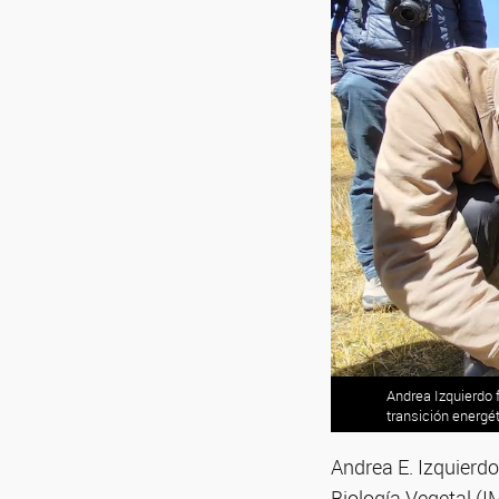
Andrea Izquierdo 
transición energét
Andrea E. Izquierdo
Biología Vegetal 