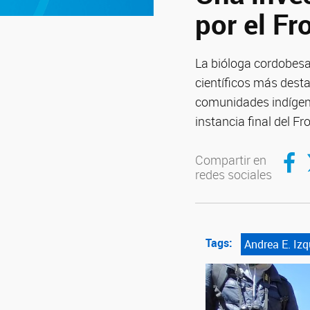
por el Fr
La bióloga cordobesa 
científicos más desta
comunidades indígena
instancia final del Fr
Compar
C
Compartir en
redes sociales
Tags:
Andrea E. Izq