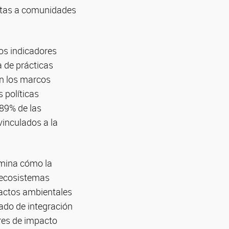
estas a comunidades
los indicadores
 de prácticas
en los marcos
s políticas
 89% de las
vinculados a la
xamina cómo la
n ecosistemas
pactos ambientales
ado de integración
res de impacto