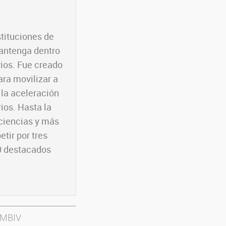
stituciones de
mantenga dentro
rios. Fue creado
ara movilizar a
 la aceleración
ios. Hasta la
 ciencias y más
tir por tres
00 destacados
 IMBIV