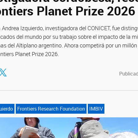
ontiers Planet Prize 2026
Andrea Izquierdo, investigadora del CONICET, fue disting
cados del mundo por su trabajo sobre el impacto de la min
s del Altiplano argentino. Ahora competirá por un millón 
ontiers Planet Prize 2026.
tir en Facebook
ompartir en Twitter
Publicad
uierdo
Frontiers Research Foundation
IMBIV