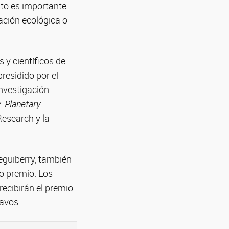
sto es importante
ación ecológica o
 y científicos de
residido por el
investigación
: Planetary
Research y la
eguiberry, también
mo premio. Los
ecibirán el premio
avos.