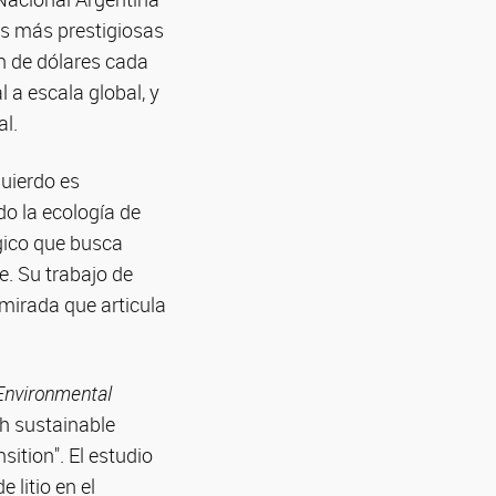
les más prestigiosas
ón de dólares cada
 a escala global, y
l.
quierdo es
o la ecología de
gico que busca
e. Su trabajo de
 mirada que articula
Environmental
th sustainable
ition". El estudio
 litio en el