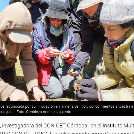
fue reconocida por su innovación en minería de litio y conocimientos ancestrale
ica justa. Foto: Gentileza Andrea Izquierdo
, investigadora del CONICET Córdoba , en el Instituto Multi
(IMBIV, CONICET-UNC), fue seleccionada como Campeona 