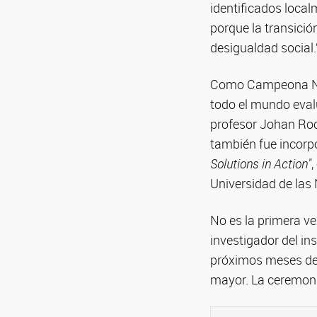
identificados local
porque la transici
desigualdad social.
Como Campeona Naci
todo el mundo evalu
profesor Johan Rock
también fue incorpo
Solutions in Action"
,
Universidad de las
No es la primera ve
investigador del in
próximos meses det
mayor. La ceremoni