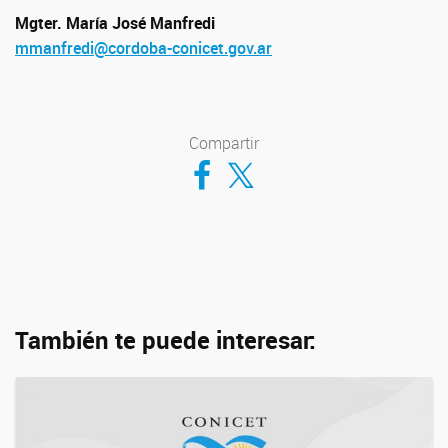
Mgter. María José Manfredi
mmanfredi@cordoba-conicet.gov.ar
Compartir
Compartir en Facebook
Compartir en Twitter
También te puede interesar: