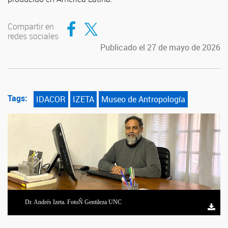
Compartir en Facebook
Compartir en Twitter
Compartir en
redes sociales
Publicado el 27 de mayo de 2026
Tags:
IDACOR
IZETA
Museo de Antropología
Dr. Andrés Izeta. FotoÑ Gentileza UNC