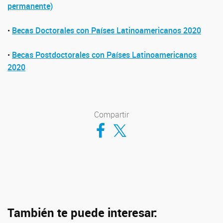
permanente)
•
Becas Doctorales con Países Latinoamericanos 2020
•
Becas Postdoctorales con Países Latinoamericanos
2020
Compartir
Compartir en Facebook
Compartir en Twitter
También te puede interesar: