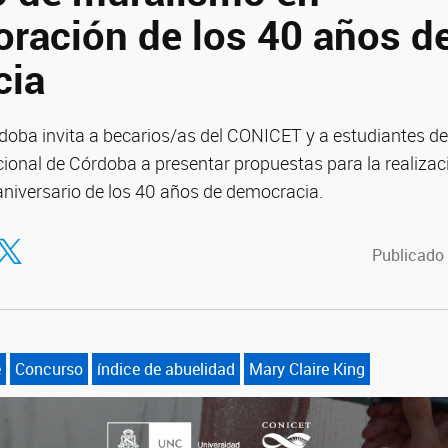
ación de los 40 años d
cia
ba invita a becarios/as del CONICET y a estudiantes de 
cional de Córdoba a presentar propuestas para la realizac
iversario de los 40 años de democracia.
tir en Facebook
ompartir en Twitter
Publicado 
e
Concurso
índice de abuelidad
Mary Claire King