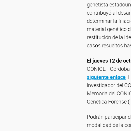
genetista estadou
contribuyó al desarr
determinar la filia
material genético d
restitución de la i
casos resueltos ha
El jueves 12 de oct
CONICET Córdoba (Av
siguiente enlace
. 
investigador del C
Memoria del CONICET
Genética Forense (T
Podrán participar 
modalidad de la con