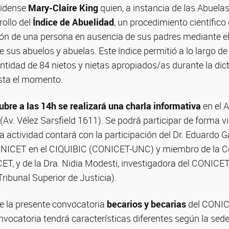
nidense
Mary-Claire King
quien, a instancia de las Abuela
ollo del
Índice de Abuelidad
, un procedimiento científico
ción de una persona en ausencia de sus padres mediante el
e sus abuelos y abuelas. Este índice permitió a lo largo de
dentidad de 84 nietos y nietas apropiados/as durante la dic
sta el momento.
ubre a las 14h se realizará una charla informativa
en el A
. Vélez Sarsfield 1611). Se podrá participar de forma vir
La actividad contará con la participación del Dr. Eduardo G
ONICET en el CIQUIBIC (CONICET-UNC) y miembro de la C
, y de la Dra. Nidia Modesti, investigadora del CONICET 
ribunal Superior de Justicia).
de la presente convocatoria
becarios y becarias
del CONIC
vocatoria tendrá características diferentes según la sede