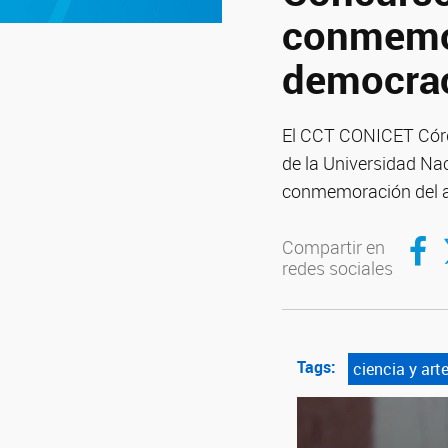
conmemor
democra
El CCT CONICET Córdo
de la Universidad Na
conmemoración del an
Compar
C
Compartir en
redes sociales
Tags:
ciencia y art