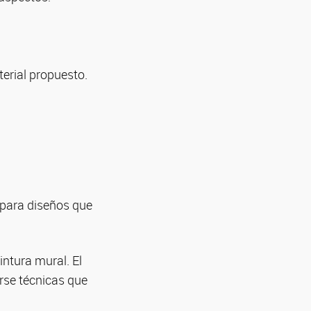
terial propuesto.
 para diseños que
ntura mural. El
rse técnicas que