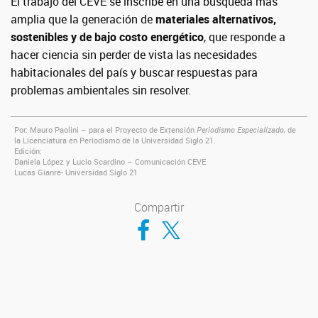
El trabajo del CEVE se inscribe en una búsqueda más
amplia que la generación de
materiales alternativos,
sostenibles y de bajo costo energético
, que responde a
hacer ciencia sin perder de vista las necesidades
habitacionales del país y buscar respuestas para
problemas ambientales sin resolver.
Por: Mauro Paolini – para el
Proyecto de Extensión
Periodismo Especializado
,
de
la Licenciatura en Periodismo de la Universidad Siglo 21.
Edición:
Daniela López y Lucio Scardino – Comunicación CEVE
Lucas Gianre- Universidad Siglo 21
Compartir
Compartir en Facebook
Compartir en Twitter