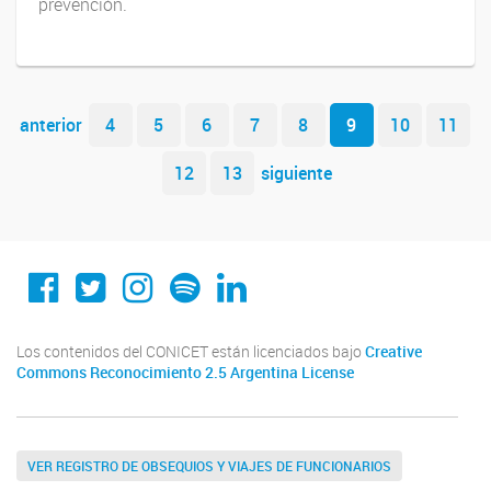
prevención.
Navegador de artículos
anterior
4
5
6
7
8
9
10
11
12
13
siguiente
Conicet Cordoba
@conicetcordoba
@conicetcordoba
Spotify
Linkedin
Los contenidos del CONICET están licenciados bajo
Creative
Commons Reconocimiento 2.5 Argentina License
VER REGISTRO DE OBSEQUIOS Y VIAJES DE FUNCIONARIOS