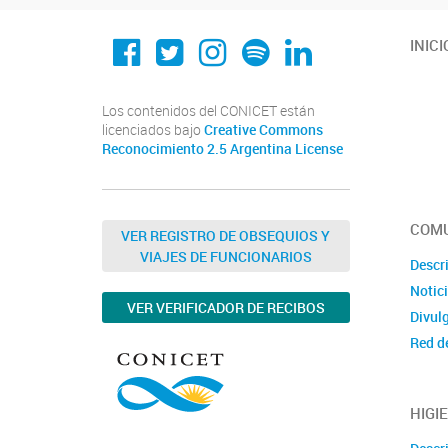
Conicet Cordoba
@conicetcordoba
@conicetcordob
Spotify
Linkedin
INICI
Los contenidos del CONICET están
licenciados bajo
Creative Commons
Reconocimiento 2.5 Argentina License
COMU
VER REGISTRO DE OBSEQUIOS Y
VIAJES DE FUNCIONARIOS
Descr
Notic
VER VERIFICADOR DE RECIBOS
Divulg
Red d
HIGI