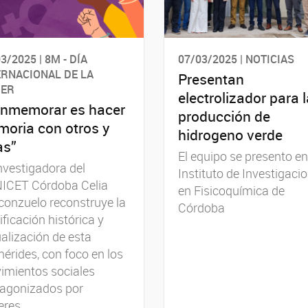
3/2025 | 8M - DÍA
07/03/2025 | NOTICIAS
ERNACIONAL DE LA
Presentan
ER
electrolizador para l
nmemorar es hacer
producción de
oria con otros y
hidrogeno verde
as”
El equipo se presento en
nvestigadora del
Instituto de Investigaci
ICET Córdoba Celia
en Fisicoquímica de
onzuelo reconstruye la
Córdoba
ificación histórica y
alización de esta
érides, con foco en los
imientos sociales
tagonizados por
res.