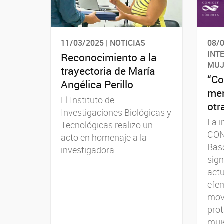
11/03/2025 | NOTICIAS
08/0
INT
Reconocimiento a la
MUJ
trayectoria de María
“Co
Angélica Perillo
mem
El Instituto de
otr
Investigaciones Biológicas y
La i
Tecnológicas realizo un
CON
acto en homenaje a la
Basc
investigadora.
sign
actu
efem
mov
pro
muje