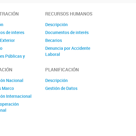
TRACIÓN
RECURSOS HUMANOS
ón
Descripción
s de interes
Documentos de interés
Exterior
Becarios
io
Denuncia por Accidente
Laboral
nes Públicas y
Convocatorias
ACIÓN
PLANIFICACIÓN
Oficina de Bienestar Laboral
Turno ANSES Presencial
ión Nacional
Descripción
s Marco
Gestión de Datos
ón Internacional
operación
onal