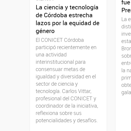
fue
La ciencia y tecnología
Pre
de Córdoba estrecha
La e
lazos por la equidad de
dist
género
inve
El CONICET Córdoba
est
participó recientemente en
Bron
una actividad
sobr
interinstitucional para
entr
consensuar metas de
la n
igualdad y diversidad en el
pri
sector de ciencia y
obte
tecnología. Carlos Vittar,
gala
profesional del CONICET y
coordinador de la iniciativa,
reflexiona sobre sus
potencialidades y desafíos.