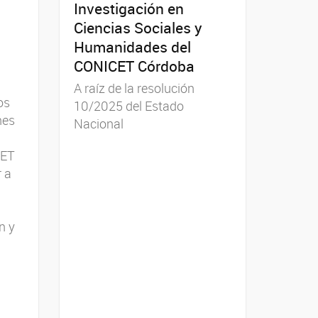
Investigación en
Ciencias Sociales y
Humanidades del
CONICET Córdoba
A raíz de la resolución
os
10/2025 del Estado
nes
Nacional
CET
 a
n y