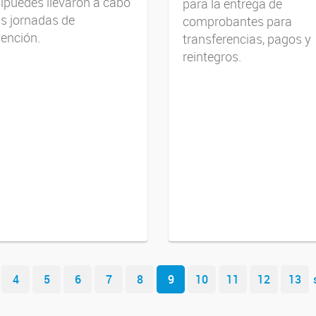
ipuedes llevaron a cabo
para la entrega de
s jornadas de
comprobantes para
ención.
transferencias, pagos y
reintegros.
4
5
6
7
8
9
10
11
12
13