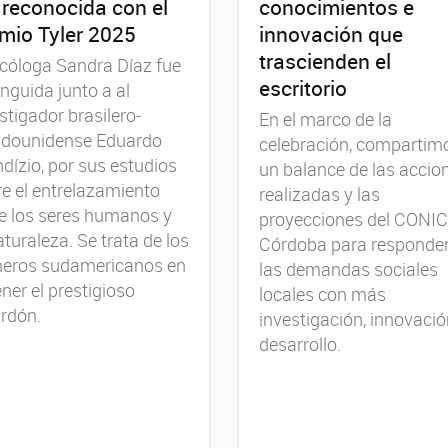
 reconocida con el
conocimientos e
mio Tyler 2025
innovación que
trascienden el
cóloga Sandra Díaz fue
escritorio
inguida junto a al
stigador brasilero-
En el marco de la
adounidense Eduardo
celebración, compartim
dízio, por sus estudios
un balance de las accio
e el entrelazamiento
realizadas y las
e los seres humanos y
proyecciones del CONI
aturaleza. Se trata de los
Córdoba para responder
meros sudamericanos en
las demandas sociales
ner el prestigioso
locales con más
rdón.
investigación, innovació
desarrollo.