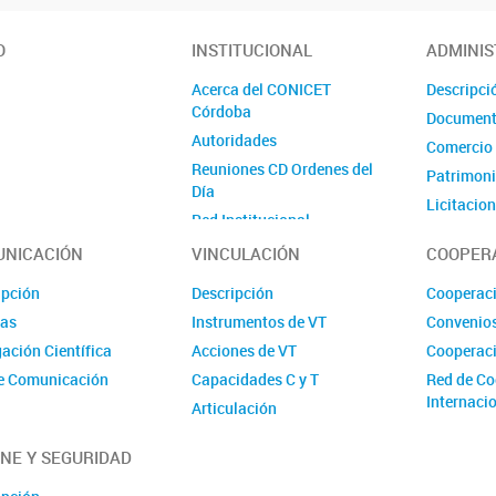
a
O
INSTITUCIONAL
ADMINIS
Acerca del CONICET
Descripci
Córdoba
Documento
Autoridades
Comercio 
Reuniones CD Ordenes del
Patrimon
Día
Licitacio
Red Institucional
Privadas
Personal CCT
NICACIÓN
VINCULACIÓN
COOPER
Temas Estratégicos
ipción
Descripción
Cooperac
Elecciones CD de las UEs
ias
Instrumentos de VT
Convenio
CONICET Córdoba en cifras
ación Científica
Acciones de VT
Cooperaci
e Comunicación
Capacidades C y T
Red de Co
Internaci
Articulación
Red de VT
ENE Y SEGURIDAD
Fundación Innovat